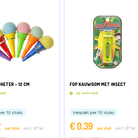
HIETER – 12 CM
FOP KAUWGOM MET INSECT
aad
op voorraad
er 10 stuks
Verpakt per 10 stuks
2
€
0,39
per stuk
excl. BTW
per stuk
excl. BTW