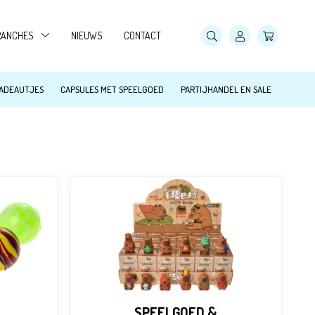
RANCHES
NIEUWS
CONTACT
AMPINGS
CADEAUTJES
CAPSULES MET SPEELGOED
PARTIJHANDEL EN SALE
ANDARTSEN
WEMBADEN
OWLINGBANEN
DOORSPEELTUINEN, SKIPARADIJS
ORECA
SPEELGOED &