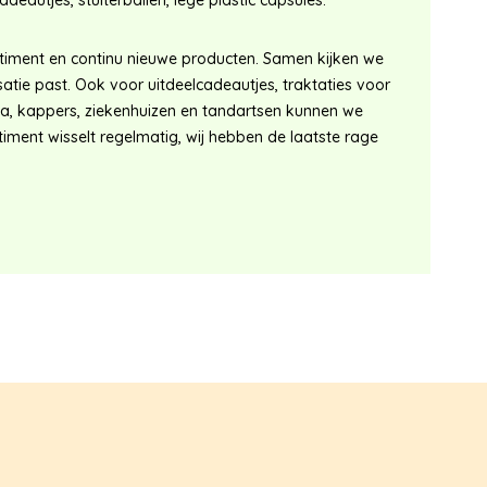
eautjes, stuiterballen, lege plastic capsules.
timent en continu nieuwe producten. Samen kijken we
satie past. Ook voor uitdeelcadeautjes, traktaties voor
eca, kappers, ziekenhuizen en tandartsen kunnen we
iment wisselt regelmatig, wij hebben de laatste rage