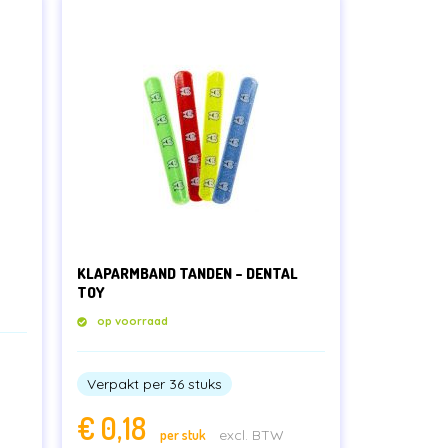
KLAPARMBAND TANDEN – DENTAL
TOY
op voorraad
Verpakt per 36 stuks
€
0,18
per stuk
excl. BTW