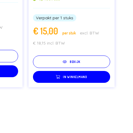
Verpakt per 1 stuks
TW
€
15,00
per stuk
excl. BTW
€
18,15
incl. BTW
BEKIJK
IN WINKELMAND