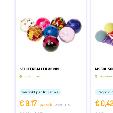
STUITERBALLEN 32 MM
IJSBOL SC
op voorraad
op voorr
Verpakt per 100 stuks
Verpakt p
€
0,17
€
0,4
per stuk
excl. BTW