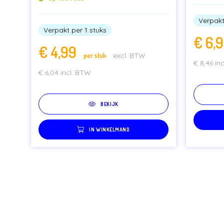
Verpakt
Verpakt per 1 stuks
€
6,
€
4,99
per stuk
excl. BTW
€
8,46
in
€
6,04
incl. BTW
BEKIJK
IN WINKELMAND