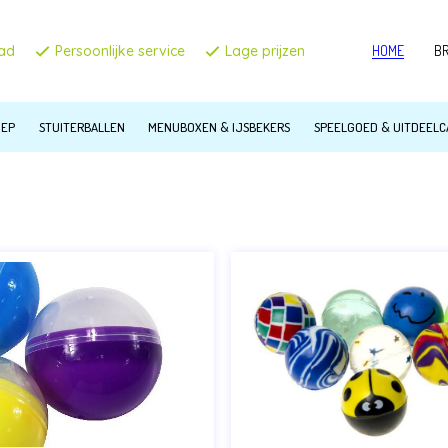
aad
Persoonlijke service
Lage prijzen
HOME
B
C
OEP
STUITERBALLEN
MENUBOXEN & IJSBEKERS
SPEELGOED & UITDEEL
T
Z
B
IN
H