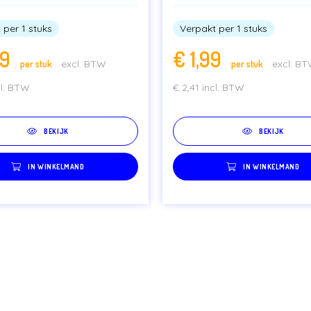
 per 1 stuks
Verpakt per 1 stuks
99
€
1,99
per stuk
excl. BTW
per stuk
excl. B
cl. BTW
€
2,41
incl. BTW
BEKIJK
BEKIJK
IN WINKELMAND
IN WINKELMAND