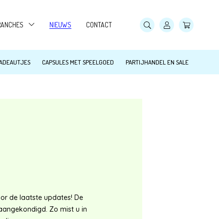
RANCHES
NIEUWS
CONTACT
AMPINGS
CADEAUTJES
CAPSULES MET SPEELGOED
PARTIJHANDEL EN SALE
ANDARTSEN
WEMBADEN
OWLINGBANEN
DOORSPEELTUINEN, SKIPARADIJS
ORECA
or de laatste updates! De
aangekondigd. Zo mist u in