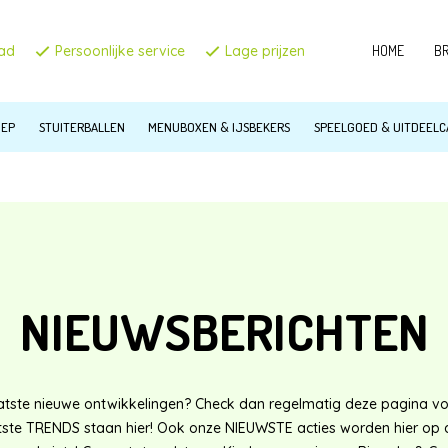
aad
Persoonlijke service
Lage prijzen
HOME
B
C
OEP
STUITERBALLEN
MENUBOXEN & IJSBEKERS
SPEELGOED & UITDEEL
T
Z
B
IN
NIEUWSBERICHTEN
H
tste nieuwe ontwikkelingen? Check dan regelmatig deze pagina vo
tste TRENDS staan hier! Ook onze NIEUWSTE acties worden hier op 