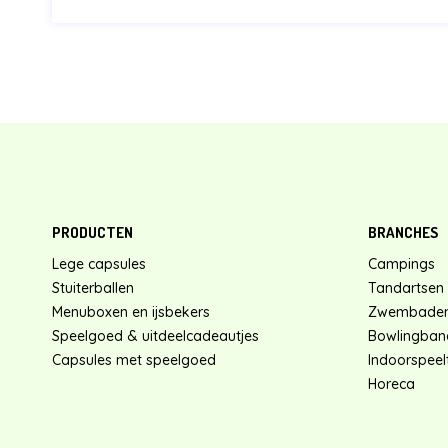
PRODUCTEN
BRANCHES
Lege capsules
Campings
Stuiterballen
Tandartsen
Menuboxen en ijsbekers
Zwembade
Speelgoed & uitdeelcadeautjes
Bowlingban
Capsules met speelgoed
Indoorspeelt
Horeca