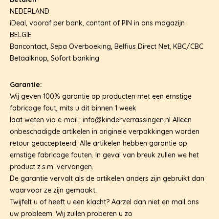
NEDERLAND
LEGE CAPSULES
CAPSULE AUTOMATEN
KAUWGOMBALLEN & SNOEP
iDeal, vooraf per bank, contant of PIN in ons magazijn
BELGIE
STUITERBALLEN
MENUBOXEN & IJSBEKERS
Bancontact, Sepa Overboeking, Belfius Direct Net, KBC/CBC
Betaalknop, Sofort banking
SPEELGOED & UITDEELCADEAUTJES
CAPSULES MET SPEELGOED
Garantie:
PARTIJHANDEL EN SALE
Wij geven 100% garantie op producten met een ernstige
fabricage fout, mits u dit binnen 1 week
laat weten via e-mail.: info@kinderverrassingen.nl Alleen
onbeschadigde artikelen in originele verpakkingen worden
retour geaccepteerd. Alle artikelen hebben garantie op
ernstige fabricage fouten. In geval van breuk zullen we het
product z.s.m. vervangen.
De garantie vervalt als de artikelen anders zijn gebruikt dan
waarvoor ze zijn gemaakt.
Twijfelt u of heeft u een klacht? Aarzel dan niet en mail ons
uw probleem. Wij zullen proberen u zo