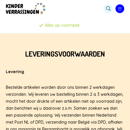
LEGE CAPSULES
Persoonlijke service
CAPSULE AUTOMATEN
KAUWGOMBALLEN & SNOEP
LEVERINGSVOORWAARDEN
STUITERBALLEN
Levering
.
MENUBOXEN & IJSBEKERS
Bestelde artikelen worden door ons binnen 2 werkdagen
SPEELGOED & UITDEELCADEAUTJES
verzonden. Wij leveren uw bestelling binnen 2 a 3 werkdagen,
mocht het door drukte of een artikelen niet op voorraad zijn,
CAPSULES MET SPEELGOED
dan berichten wij u daarover z.s.m. Samen zoeken we dan
een passende oplossing. Wij verzenden binnen Nederland
PARTIJHANDEL EN SALE
met Post NL of DPD, verzending naar België via DPD, afhalen
in ons magazijn te Bergambacht is mogelijk na afspraak. Wij