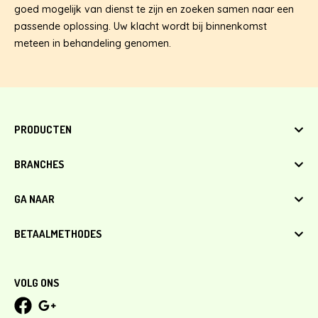
goed mogelijk van dienst te zijn en zoeken samen naar een
passende oplossing. Uw klacht wordt bij binnenkomst
meteen in behandeling genomen.
PRODUCTEN
Lege capsules
BRANCHES
Stuiterballen
Menuboxen en ijsbekers
Campings
GA NAAR
Speelgoed & uitdeelcadeautjes
Tandartsen
Capsules met speelgoed
Zwembaden
Klantenservice
BETAALMETHODES
Bowlingbanen
Algemene voorwaarden
Indoorspeeltuinen, Skiparadijs
Privacy Policy
iDeal
Horeca
Leveringsvoorwaarden
Bancontact
VOLG ONS
Overboeking
Belfius Direct Net