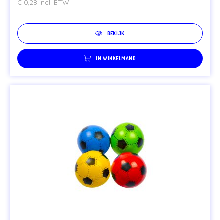
€
0,28
incl. BTW
BEKIJK
IN WINKELMAND