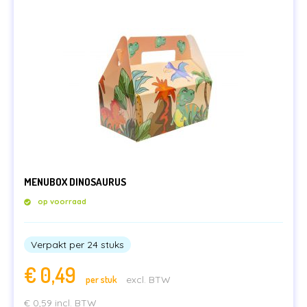
MENUBOX DINOSAURUS
op voorraad
Verpakt per 24 stuks
€
0,49
per stuk
excl. BTW
€
0,59
incl. BTW