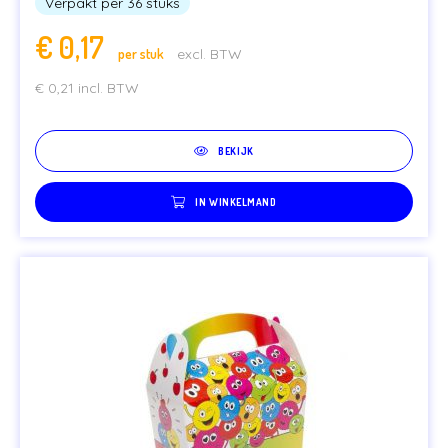
Verpakt per 36 stuks
€
0,17
per stuk
excl. BTW
€
0,21
incl. BTW
BEKIJK
IN WINKELMAND