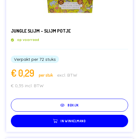
JUNGLE SLIJM – SLIJM POTJE
op voorraad
Verpakt per 72 stuks
€
0,29
per stuk
excl. BTW
€
0,35
incl. BTW
BEKIJK
IN WINKELMAND