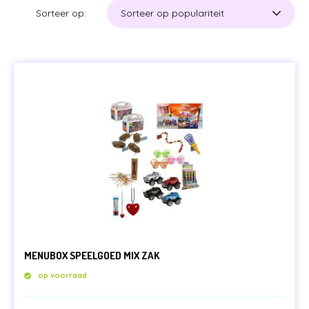
Sorteer op:
Min.
Max.
Prijs:
€ 0
—
€ 5
prijs
prijs
HOME
BRANCHES
NIEUWS
CONTACT
MENUBOX SPEELGOED MIX ZAK
op voorraad