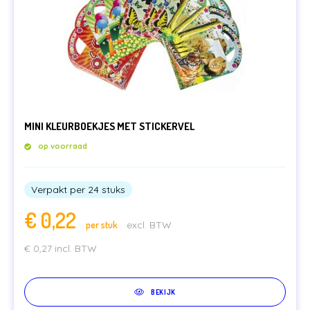
MINI KLEURBOEKJES MET STICKERVEL
LEGE CAPSULES
CAPSULE AUTOMATEN
KAUWGOMBALLEN & SNOEP
op voorraad
STUITERBALLEN
MENUBOXEN & IJSBEKERS
Verpakt per 24 stuks
SPEELGOED & UITDEELCADEAUTJES
CAPSULES MET SPEELGOED
€
0,22
per stuk
excl. BTW
PARTIJHANDEL EN SALE
€
0,27
incl. BTW
BEKIJK