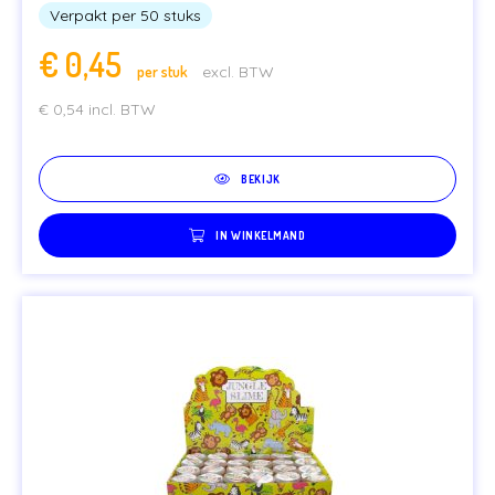
Verpakt per 50 stuks
€
0,45
per stuk
excl. BTW
€
0,54
incl. BTW
BEKIJK
IN WINKELMAND