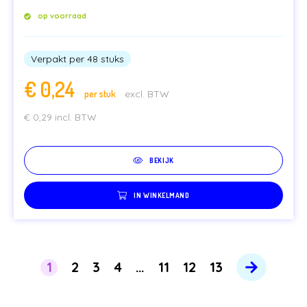
op voorraad
Verpakt per 48 stuks
€
0,24
per stuk
excl. BTW
€
0,29
incl. BTW
BEKIJK
IN WINKELMAND
1
2
3
4
…
11
12
13