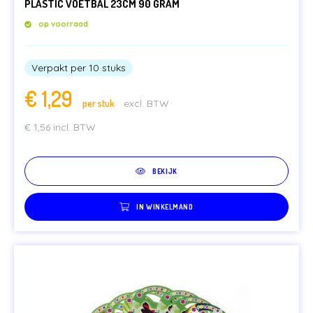
PLASTIC VOETBAL 23CM 90 GRAM
op voorraad
Verpakt per 10 stuks
€
1,29
per stuk
excl. BTW
€
1,56
incl. BTW
BEKIJK
IN WINKELMAND