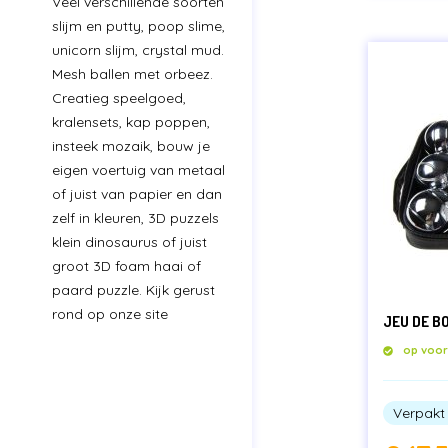
Veel verschillende soorten
slijm en putty, poop slime,
unicorn slijm, crystal mud.
Mesh ballen met orbeez.
Creatieg speelgoed,
kralensets, kap poppen,
insteek mozaik, bouw je
eigen voertuig van metaal
of juist van papier en dan
zelf in kleuren, 3D puzzels
klein dinosaurus of juist
groot 3D foam haai of
paard puzzle. Kijk gerust
rond op onze site
JEU DE B
op voo
Verpakt 