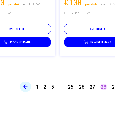
50
€
1,30
per stuk
excl. BTW
per stuk
excl. B
cl. BTW
€
1,57
incl. BTW
BEKIJK
BEKIJK
IN WINKELMAND
IN WINKELMAND
1
2
3
…
25
26
27
28
2