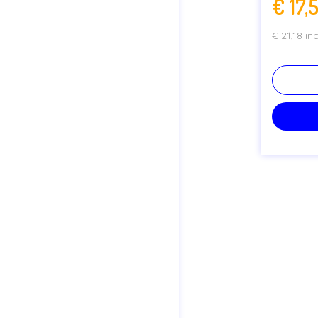
€
17,
€
21,18
in