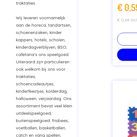
traktaties.
€
0,5
Wij leveren voornamelijk
€
0,64
inc
aan de horeca, tandartsen,
schoenenzaken, kinder
kappers, hotels, scholen,
kinderdagverblijven, BSO,
cafetaria’s ons speelgoed.
Uiteraard zijn particulieren
ook welkom bij ons voor
traktaties,
schoencadeautjes,
kinderfeestjes, kolderdag,
halloween, verjaardag. Ons
assortiment bevat veel klein
uitdeelspeelgoed,
buitenspeelgoed: frisbees,
voetballen, basketballen,
catch en vang spellen,