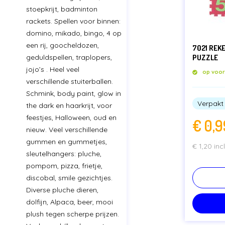
stoepkrijt, badminton
rackets. Spellen voor binnen:
domino, mikado, bingo, 4 op
een rij, goocheldozen,
7021 REK
geduldspellen, traplopers,
PUZZLE
jojo’s . Heel veel
op voo
verschillende stuiterballen.
Schmink, body paint, glow in
Verpakt 
the dark en haarkrijt, voor
feestjes, Halloween, oud en
€
0,9
nieuw. Veel verschillende
gummen en gummetjes,
€
1,20
inc
sleutelhangers: pluche,
pompom, pizza, frietje,
discobal, smile gezichtjes.
Diverse pluche dieren,
dolfijn, Alpaca, beer, mooi
plush tegen scherpe prijzen.