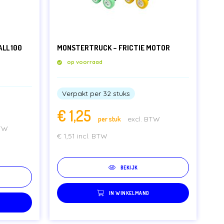
LL 100
MONSTERTRUCK – FRICTIE MOTOR
op voorraad
Verpakt per 32 stuks
€
1,25
per stuk
excl. BTW
BTW
€
1,51
incl. BTW
BEKIJK
IN WINKELMAND