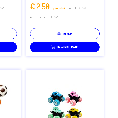
€
2,50
BTW
per stuk
excl. BTW
€
3,03
incl. BTW
BEKIJK
IN WINKELMAND