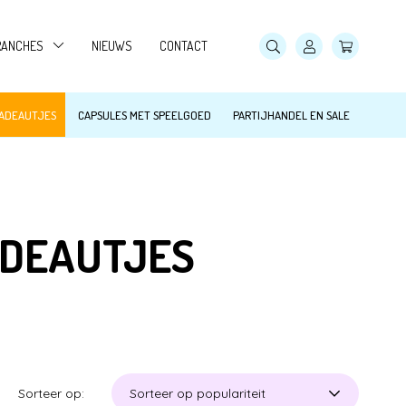
RANCHES
NIEUWS
CONTACT
AMPINGS
CADEAUTJES
CAPSULES MET SPEELGOED
PARTIJHANDEL EN SALE
ANDARTSEN
WEMBADEN
OWLINGBANEN
ADEAUTJES
DOORSPEELTUINEN, SKIPARADIJS
ORECA
Sorteer op: