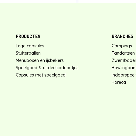
PRODUCTEN
BRANCHES
Lege capsules
Campings
Stuiterballen
Tandartsen
Menuboxen en ijsbekers
Zwembade
Speelgoed & uitdeelcadeautjes
Bowlingban
Capsules met speelgoed
Indoorspeelt
Horeca