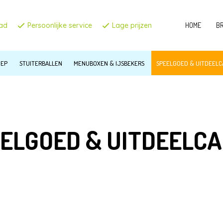
aad
Persoonlijke service
Lage prijzen
HOME
B
C
OEP
STUITERBALLEN
MENUBOXEN & IJSBEKERS
SPEELGOED & UITDEEL
T
Z
B
ELGOED & UITDEELC
IN
H