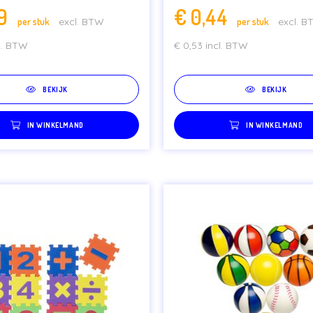
9
€
0,44
per stuk
excl. BTW
per stuk
excl. 
l. BTW
€
0,53
incl. BTW
BEKIJK
BEKIJK
IN WINKELMAND
IN WINKELMAND