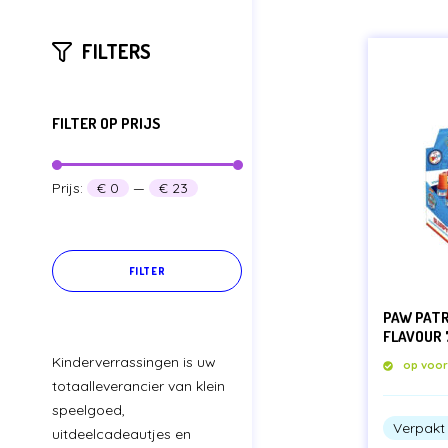
FILTERS
FILTER OP PRIJS
Min.
Max.
Prijs:
€ 0
—
€ 23
prijs
prijs
FILTER
PAW PATR
FLAVOUR
Kinderverrassingen is uw
op voo
totaalleverancier van klein
speelgoed,
Verpakt 
uitdeelcadeautjes en