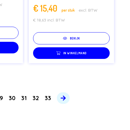
TW
€
15,40
per stuk
excl. BTW
€
18,63
incl. BTW
BEKIJK
IN WINKELMAND
9
30
31
32
33