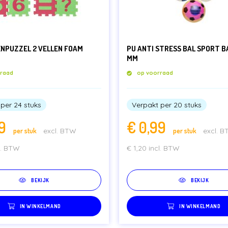
ENPUZZEL 2 VELLEN FOAM
PU ANTI STRESS BAL SPORT BA
MM
rraad
op voorraad
per 24 stuks
Verpakt per 20 stuks
9
€
0,99
per stuk
excl. BTW
per stuk
excl. 
l. BTW
€
1,20
incl. BTW
BEKIJK
BEKIJK
IN WINKELMAND
IN WINKELMAND