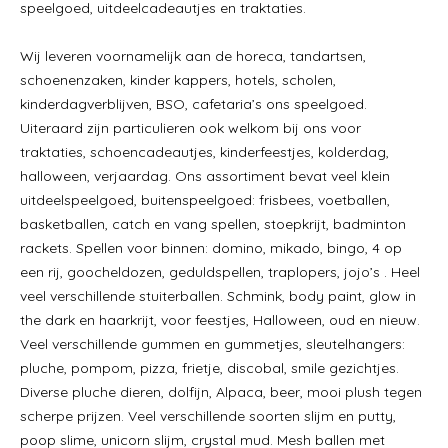
speelgoed, uitdeelcadeautjes en traktaties.
Min.
Max.
Prijs:
€ 0
—
€ 23
prijs
prijs
Wij leveren voornamelijk aan de horeca, tandartsen,
HOME
schoenenzaken, kinder kappers, hotels, scholen,
kinderdagverblijven, BSO, cafetaria’s ons speelgoed.
BRANCHES
Uiteraard zijn particulieren ook welkom bij ons voor
NIEUWS
traktaties, schoencadeautjes, kinderfeestjes, kolderdag,
halloween, verjaardag. Ons assortiment bevat veel klein
CONTACT
uitdeelspeelgoed, buitenspeelgoed: frisbees, voetballen,
basketballen, catch en vang spellen, stoepkrijt, badminton
rackets. Spellen voor binnen: domino, mikado, bingo, 4 op
een rij, goocheldozen, geduldspellen, traplopers, jojo’s . Heel
veel verschillende stuiterballen. Schmink, body paint, glow in
the dark en haarkrijt, voor feestjes, Halloween, oud en nieuw.
Veel verschillende gummen en gummetjes, sleutelhangers:
pluche, pompom, pizza, frietje, discobal, smile gezichtjes.
Diverse pluche dieren, dolfijn, Alpaca, beer, mooi plush tegen
scherpe prijzen. Veel verschillende soorten slijm en putty,
poop slime, unicorn slijm, crystal mud. Mesh ballen met