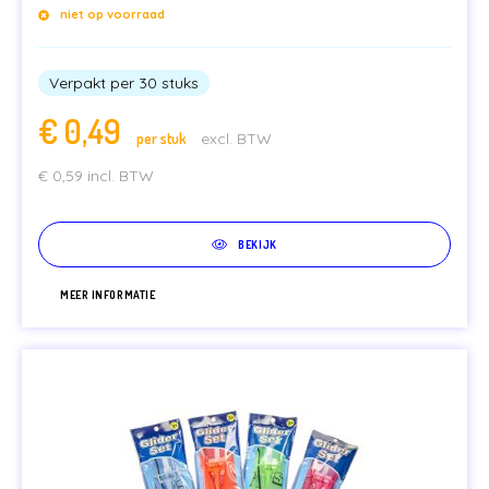
niet op voorraad
Verpakt per 30 stuks
€
0,49
per stuk
excl. BTW
€
0,59
incl. BTW
BEKIJK
MEER INFORMATIE