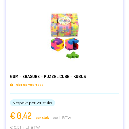
GUM – ERASURE – PUZZEL CUBE – KUBUS
niet op voorraad
Verpakt per 24 stuks
€
0,42
per stuk
excl. BTW
€
0,51
incl. BTW