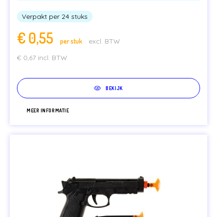
Verpakt per 24 stuks
€
0,55
per stuk
excl. BTW
€
0,67
incl. BTW
BEKIJK
MEER INFORMATIE