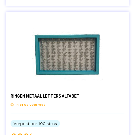
LEGE CAPSULES
CAPSULE AUTOMATEN
KAUWGOMBALLEN & SNOEP
STUITERBALLEN
MENUBOXEN & IJSBEKERS
SPEELGOED & UITDEELCADEAUTJES
CAPSULES MET SPEELGOED
PARTIJHANDEL EN SALE
RINGEN METAAL LETTERS ALFABET
niet op voorraad
Verpakt per 100 stuks