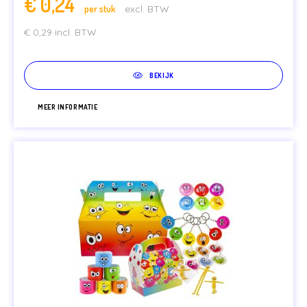
€
0,24
per stuk
excl. BTW
€
0,29
incl. BTW
BEKIJK
MEER INFORMATIE