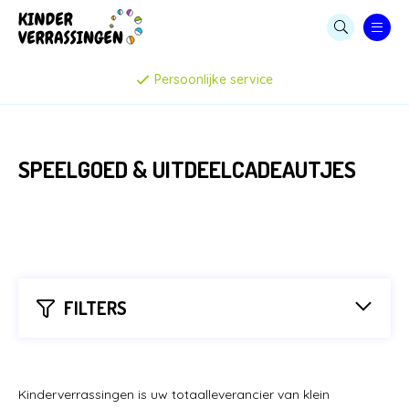
LEGE CAPSULES
Persoonlijke service
CAPSULE AUTOMATEN
KAUWGOMBALLEN & SNOEP
SPEELGOED & UITDEELCADEAUTJES
STUITERBALLEN
MENUBOXEN & IJSBEKERS
SPEELGOED & UITDEELCADEAUTJES
FILTERS
CAPSULES MET SPEELGOED
FILTER OP PRIJS
PARTIJHANDEL EN SALE
Kinderverrassingen is uw totaalleverancier van klein