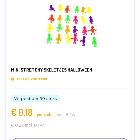
MINI STRETCHY SKELETJES HALLOWEEN
niet op voorraad
Verpakt per 50 stuks
€
0,18
per stuk
excl. BTW
€
0,22
incl. BTW