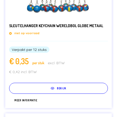
SLEUTELHANGER KEYCHAIN WERELDBOL GLOBE METAAL
niet op voorraad
Verpakt per 12 stuks
€
0,35
per stuk
excl. BTW
€
0,42
incl. BTW
BEKIJK
MEER INFORMATIE