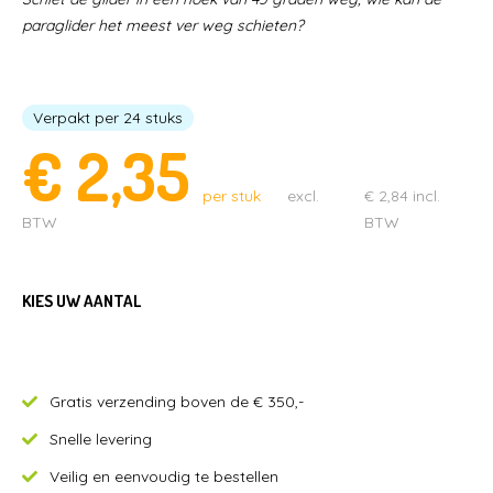
paraglider het meest ver weg schieten?
STUITERBALLEN
MENUBOXEN & IJSBEKERS
SPEELGOED & UITDEELCADEAUTJES
CAPSULES MET SPEELGOED
Verpakt per 24 stuks
€
2,35
PARTIJHANDEL EN SALE
per stuk
excl.
€
2,84
incl.
BTW
BTW
KIES UW AANTAL
Gratis verzending boven de € 350,-
Snelle levering
Veilig en eenvoudig te bestellen