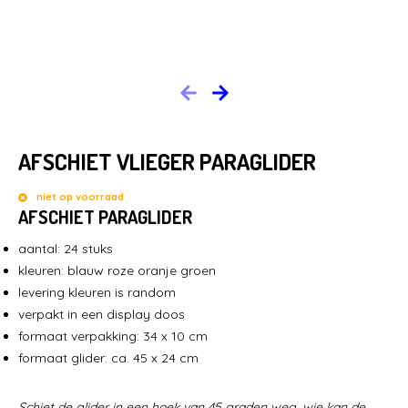
HOME
BRANCHES
NIEUWS
AFSCHIET VLIEGER PARAGLIDER
CONTACT
niet op voorraad
AFSCHIET PARAGLIDER
aantal: 24 stuks
kleuren: blauw roze oranje groen
levering kleuren is random
verpakt in een display doos
formaat verpakking: 34 x 10 cm
formaat glider: ca. 45 x 24 cm
LEGE CAPSULES
CAPSULE AUTOMATEN
KAUWGOMBALLEN & SNOEP
Schiet de glider in een hoek van 45 graden weg, wie kan de