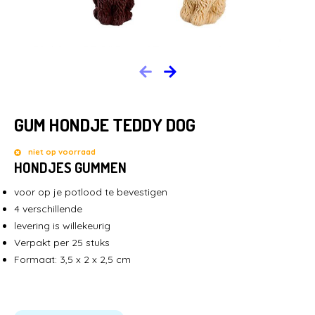
HOME
BRANCHES
NIEUWS
GUM HONDJE TEDDY DOG
CONTACT
niet op voorraad
HONDJES GUMMEN
voor op je potlood te bevestigen
4 verschillende
levering is willekeurig
Verpakt per 25 stuks
Formaat: 3,5 x 2 x 2,5 cm
LEGE CAPSULES
CAPSULE AUTOMATEN
KAUWGOMBALLEN & SNOEP
STUITERBALLEN
MENUBOXEN & IJSBEKERS