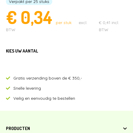
Verpakt per 25 stuks
€
0,34
SPEELGOED & UITDEELCADEAUTJES
CAPSULES MET SPEELGOED
per stuk
excl.
€
0,41
incl.
PARTIJHANDEL EN SALE
BTW
BTW
KIES UW AANTAL
Gratis verzending boven de € 350,-
Snelle levering
Veilig en eenvoudig te bestellen
PRODUCTEN