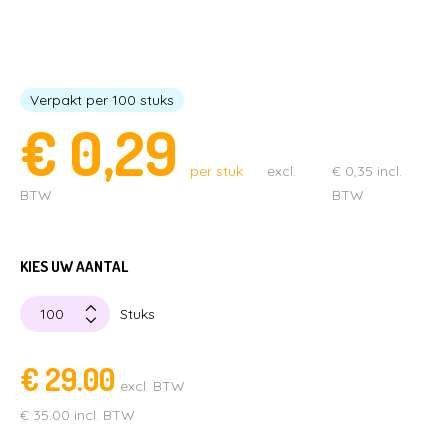
LEGE CAPSULES
CAPSULE AUTOMATEN
KAUWGOMBALLEN & SNOEP
STUITERBALLEN
MENUBOXEN & IJSBEKERS
Verpakt per 100 stuks
€
0,29
SPEELGOED & UITDEELCADEAUTJES
CAPSULES MET SPEELGOED
per stuk
excl.
€
0,35
incl.
PARTIJHANDEL EN SALE
BTW
BTW
KIES UW AANTAL
Stuks
€
29.00
excl. BTW
€
35.00
incl. BTW