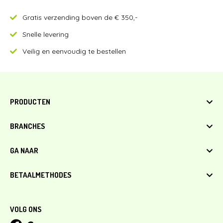
Gratis verzending boven de € 350,-
Snelle levering
Veilig en eenvoudig te bestellen
PRODUCTEN
Lege capsules
BRANCHES
Stuiterballen
Menuboxen en ijsbekers
Campings
GA NAAR
Speelgoed & uitdeelcadeautjes
Tandartsen
Capsules met speelgoed
Zwembaden
Klantenservice
BETAALMETHODES
Bowlingbanen
Algemene voorwaarden
Indoorspeeltuinen, Skiparadijs
Privacy Policy
iDeal
Horeca
Leveringsvoorwaarden
Bancontact
VOLG ONS
Overboeking