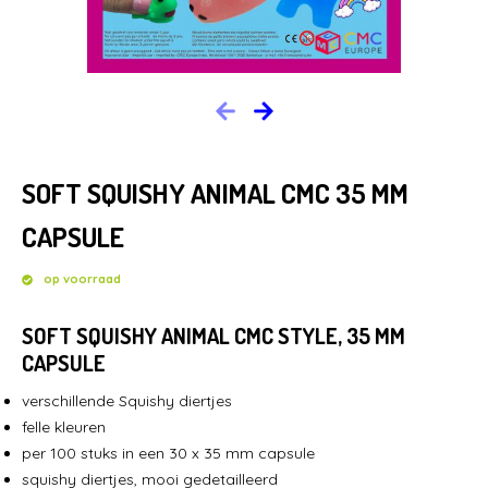
HOME
BRANCHES
NIEUWS
SOFT SQUISHY ANIMAL CMC 35 MM
CONTACT
CAPSULE
op voorraad
SOFT SQUISHY ANIMAL CMC STYLE, 35 MM
CAPSULE
verschillende Squishy diertjes
felle kleuren
per 100 stuks in een 30 x 35 mm capsule
squishy diertjes, mooi gedetailleerd