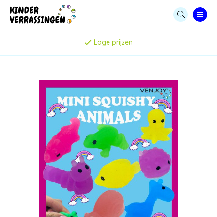
LEGE CAPSULES
Lage prijzen
CAPSULE AUTOMATEN
KAUWGOMBALLEN & SNOEP
STUITERBALLEN
MENUBOXEN & IJSBEKERS
SPEELGOED & UITDEELCADEAUTJES
CAPSULES MET SPEELGOED
PARTIJHANDEL EN SALE