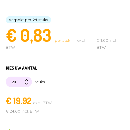
LEGE CAPSULES
CAPSULE AUTOMATEN
KAUWGOMBALLEN & SNOEP
Verpakt per 24 stuks
STUITERBALLEN
MENUBOXEN & IJSBEKERS
€
0,83
SPEELGOED & UITDEELCADEAUTJES
CAPSULES MET SPEELGOED
per stuk
excl.
€
1,00
incl.
BTW
BTW
PARTIJHANDEL EN SALE
KIES UW AANTAL
Stuks
€
19.92
excl. BTW
€
24.00
incl. BTW