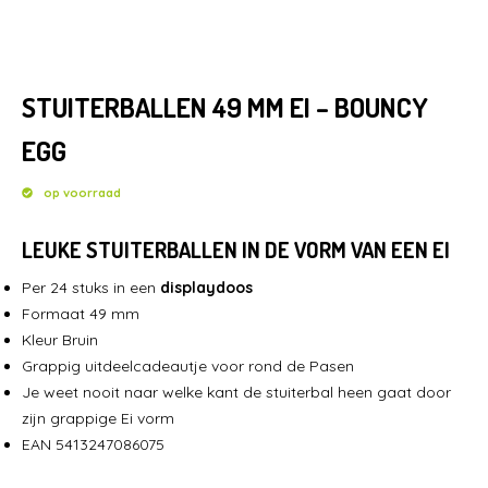
HOME
STUITERBALLEN 49 MM EI – BOUNCY
BRANCHES
EGG
NIEUWS
op voorraad
CONTACT
LEUKE STUITERBALLEN IN DE VORM VAN EEN EI
Per 24 stuks in een
displaydoos
Formaat 49 mm
Kleur Bruin
Grappig uitdeelcadeautje voor rond de Pasen
Je weet nooit naar welke kant de stuiterbal heen gaat door
zijn grappige Ei vorm
EAN 5413247086075