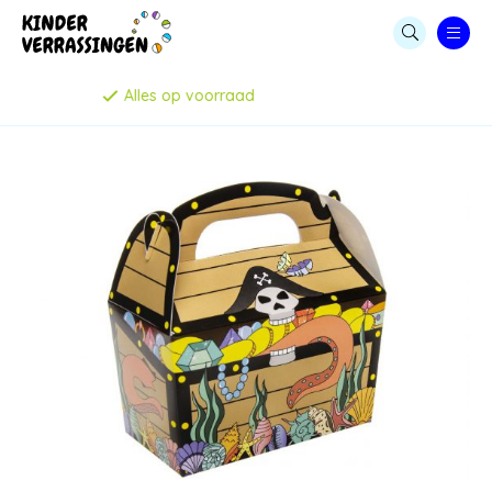
LEGE CAPSULES
Persoonlijke service
CAPSULE AUTOMATEN
KAUWGOMBALLEN & SNOEP
STUITERBALLEN
MENUBOXEN & IJSBEKERS
SPEELGOED & UITDEELCADEAUTJES
CAPSULES MET SPEELGOED
PARTIJHANDEL EN SALE