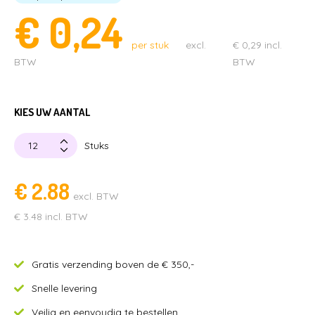
€
0,24
STUITERBALLEN
MENUBOXEN & IJSBEKERS
per stuk
excl.
€
0,29
incl.
BTW
BTW
SPEELGOED & UITDEELCADEAUTJES
CAPSULES MET SPEELGOED
PARTIJHANDEL EN SALE
KIES UW AANTAL
Stuks
€
2.88
excl. BTW
€
3.48
incl. BTW
Gratis verzending boven de € 350,-
Snelle levering
Veilig en eenvoudig te bestellen