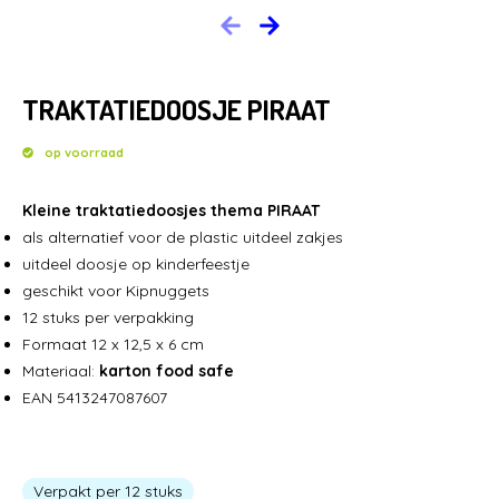
HOME
TRAKTATIEDOOSJE PIRAAT
BRANCHES
op voorraad
NIEUWS
CONTACT
Kleine traktatiedoosjes thema PIRAAT
als alternatief voor de plastic uitdeel zakjes
uitdeel doosje op kinderfeestje
geschikt voor Kipnuggets
12 stuks per verpakking
Formaat 12 x 12,5 x 6 cm
Materiaal:
karton food safe
EAN 5413247087607
Verpakt per 12 stuks
LEGE CAPSULES
CAPSULE AUTOMATEN
KAUWGOMBALLEN & SNOEP